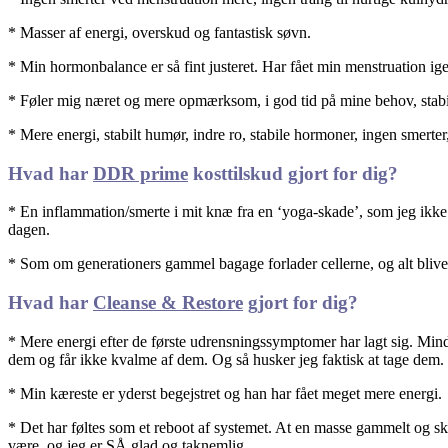
* Masser af energi, overskud og fantastisk søvn.
* Min hormonbalance er så fint justeret. Har fået min menstruation ige
* Føler mig næret og mere opmærksom, i god tid på mine behov, stabi
* Mere energi, stabilt humør, indre ro, stabile hormoner, ingen smerter,
Hvad har
DDR prime
kosttilskud gjort for dig?
* En inflammation/smerte i mit knæ fra en ‘yoga-skade’, som jeg ikke 
dagen.
* Som om generationers gammel bagage forlader cellerne, og alt bliver 
Hvad har
Cleanse & Restore
gjort for dig?
* Mere energi efter de første udrensningssymptomer har lagt sig. Min
dem og får ikke kvalme af dem. Og så husker jeg faktisk at tage dem.
* Min kæreste er yderst begejstret og han har fået meget mere energi.
* Det har føltes som et reboot af systemet. At en masse gammelt og skral
være, og jeg er SÅ glad og taknemlig.