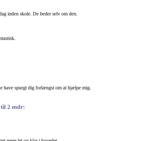
dag inden skole. De beder selv om den.
ntastisk.
lle have spurgt dig forlængst om at hjælpe mig.
til 2 mdr:
t mere let og klar i hovedet.