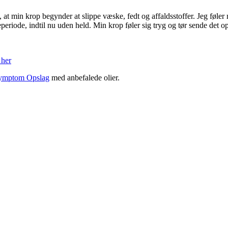
 at min krop begynder at slippe væske, fedt og affaldsstoffer. Jeg føler m
geperiode, indtil nu uden held. Min krop føler sig tryg og tør sende det 
 her
ymptom Opslag
med anbefalede olier.