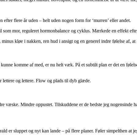
n efter flere år uden – helt uden nogen form for ‘murren’ eller andet.
l som mor, reguleret hormonbalance og cyklus. Mærkede en effekt efter
 minus kløe i nakken, ren hud i ansigt og en generel indre følelse af, at 
kunne komme af med, er nu helt væk. På et subtilt plan er det en følelse
lettere og lettere. Flow og plads til dyb glæde.
dre væske. Mindre oppustet. Tilskuddene er de bedste jeg nogensinde ha
d er sluppet og nyt kan lande – på flere planer. Føler simpelthen at jeg s