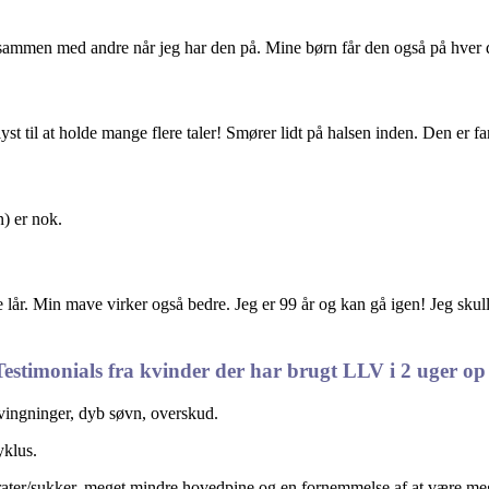
t sammen med andre når jeg har den på. Mine børn får den også på hver 
 lyst til at holde mange flere taler! Smører lidt på halsen inden. Den er fa
n) er nok.
e lår. Min mave virker også bedre. Jeg er 99 år og kan gå igen! Jeg sku
Testimonials fra kvinder der har brugt LLV i 2 uger op 
rsvingninger, dyb søvn, overskud.
yklus.
drater/sukker, meget mindre hovedpine og en fornemmelse af at være mege