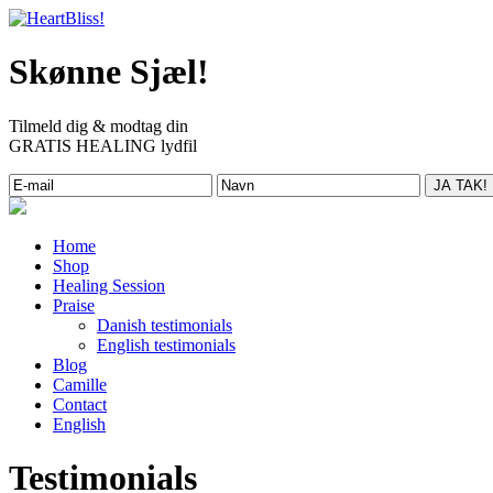
Skønne Sjæl!
Tilmeld dig & modtag din
GRATIS HEALING lydfil
Home
Shop
Healing Session
Praise
Danish testimonials
English testimonials
Blog
Camille
Contact
English
Testimonials