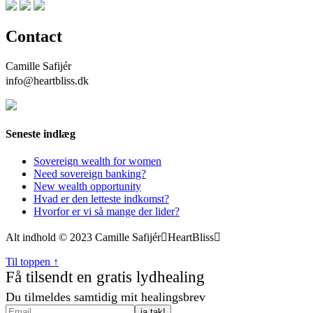
Contact
Camille Safijér
info@heartbliss.dk
Seneste indlæg
Sovereign wealth for women
Need sovereign banking?
New wealth opportunity
Hvad er den letteste indkomst?
Hvorfor er vi så mange der lider?
Alt indhold © 2023 Camille Safijér
HeartBliss
Til toppen ↑
Få tilsendt en gratis lydhealing
Du tilmeldes samtidig mit healingsbrev