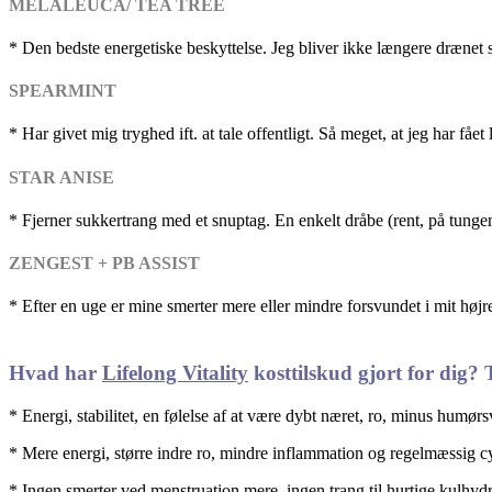
MELALEUCA/ TEA TREE
* Den bedste energetiske beskyttelse. Jeg bliver ikke længere dræne
SPEARMINT
* Har givet mig tryghed ift. at tale offentligt. Så meget, at jeg har fået
STAR ANISE
* Fjerner sukkertrang med et snuptag. En enkelt dråbe (rent, på tunge
ZENGEST + PB ASSIST
* Efter en uge er mine smerter mere eller mindre forsvundet i mit højr
Hvad har
Lifelong Vitality
kosttilskud gjort for dig?
* Energi, stabilitet, en følelse af at være dybt næret, ro, minus humø
* Mere energi, større indre ro, mindre inflammation og regelmæssig c
* Ingen smerter ved menstruation mere, ingen trang til hurtige kulhy