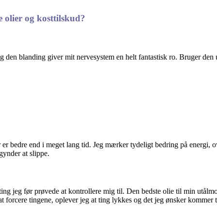
 olier og kosttilskud?
n blanding giver mit nervesystem en helt fantastisk ro. Bruger den unde
edre end i meget lang tid. Jeg mærker tydeligt bedring på energi, over
egynder at slippe.
 ting jeg før prøvede at kontrollere mig til. Den bedste olie til min utå
at forcere tingene, oplever jeg at ting lykkes og det jeg ønsker kommer t