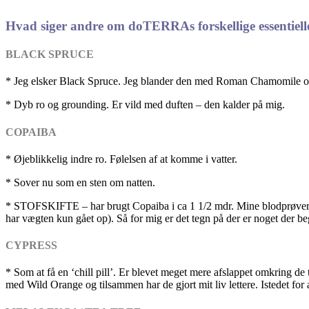
Hvad siger andre om doTERRAs forskellige essentielle
BLACK SPRUCE
* Jeg elsker Black Spruce. Jeg blander den med Roman Chamomile og de
* Dyb ro og grounding. Er vild med duften – den kalder på mig.
COPAIBA
* Øjeblikkelig indre ro. Følelsen af at komme i vatter.
* Sover nu som en sten om natten.
* STOFSKIFTE – har brugt Copaiba i ca 1 1/2 mdr. Mine blodprøver er b
har vægten kun gået op). Så f
or mig er det tegn på der er noget der b
CYPRESS
* Som at få en ‘chill pill’. Er blevet meget mere afslappet omkring de
med Wild Orange og tilsammen har de gjort mit liv lettere. Istedet for 