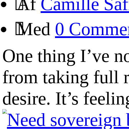
Af
Camille Saf
Med
0 Comme
One thing I’ve 
from taking full 
desire. It’s feel