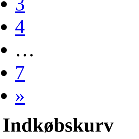
3
4
…
7
»
Indkøbskurv