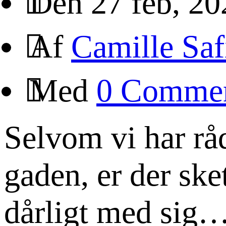
Den 27 feb, 20
Af
Camille Saf
Med
0 Comme
Selvom vi har råd
gaden, er der ske
dårligt med sig