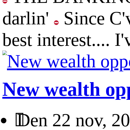
darlin'
Since C'v
best interest....
New wealth op
Den 22 nov, 2