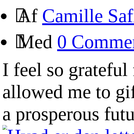
Af
Camille Saf
Med
0 Comme
I feel so gratefu
allowed me to gif
a prosperous fu