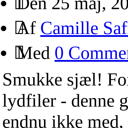
Den 25 maj, 2
Af
Camille Saf
Med
0 Comme
Smukke sjæl! For 
lydfiler - denne 
endnu ikke med