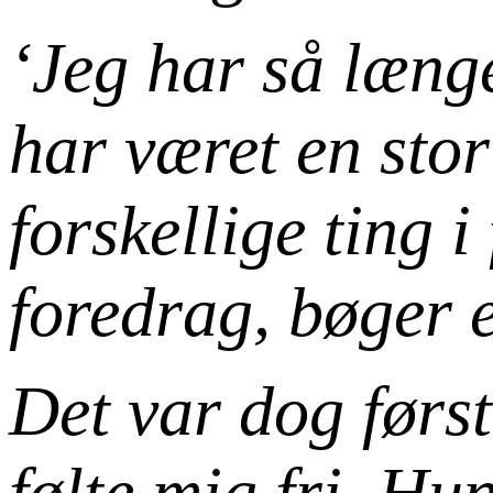
‘Jeg har så længe
har været en sto
forskellige ting 
foredrag, bøger e
Det var dog førs
følte mig fri. Hu