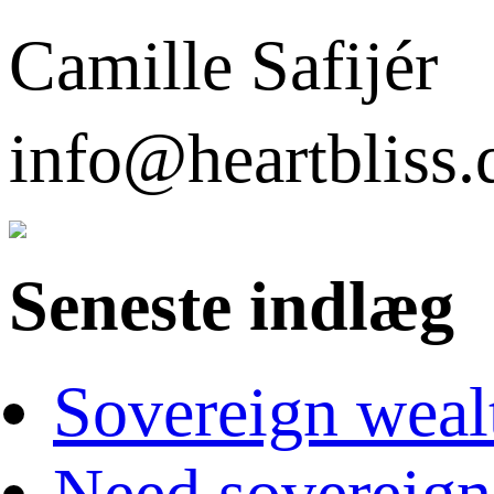
Camille Safijér
info@heartbli
Seneste indlæg
Sovereign weal
Need sovereign