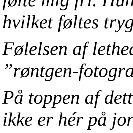
hvilket føltes try
Følelsen af lethe
”røntgen-fotograf
På toppen af det
ikke er hér på jo