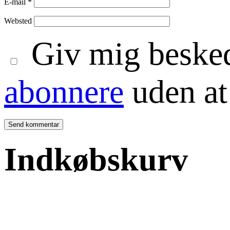
E-mail
*
Websted
Giv mig besked
abonnere
uden at
Indkøbskurv