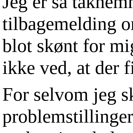
Jeg er så taknemme
tilbagemelding o
blot skønt for m
ikke ved, at der 
For selvom jeg sk
problemstillinger