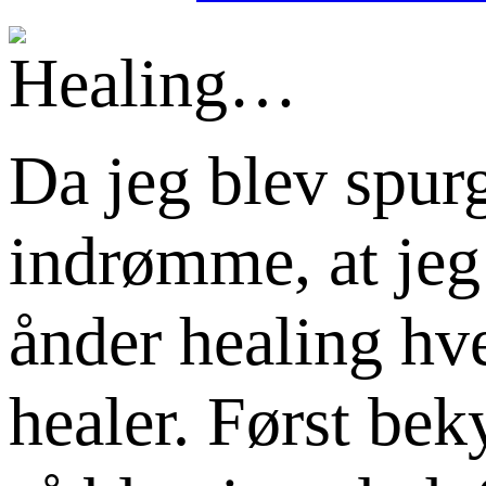
Da jeg blev spur
indrømme, at jeg b
ånder healing hv
healer. Først be