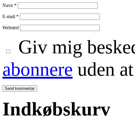
Navn
*
E-mail
*
Websted
Giv mig besked
abonnere
uden at
Indkøbskurv