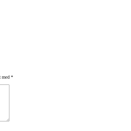
et med
*