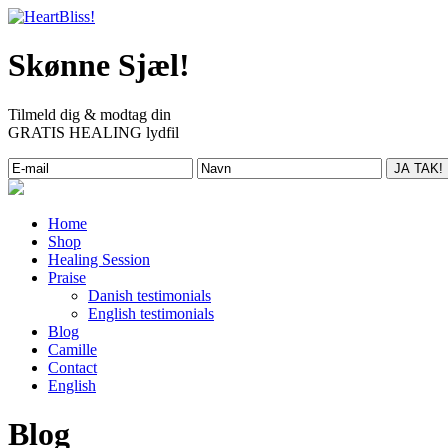
Skønne Sjæl!
Tilmeld dig & modtag din
GRATIS HEALING lydfil
Home
Shop
Healing Session
Praise
Danish testimonials
English testimonials
Blog
Camille
Contact
English
Blog