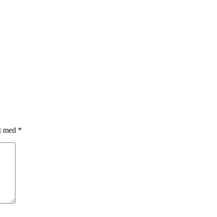
et med
*