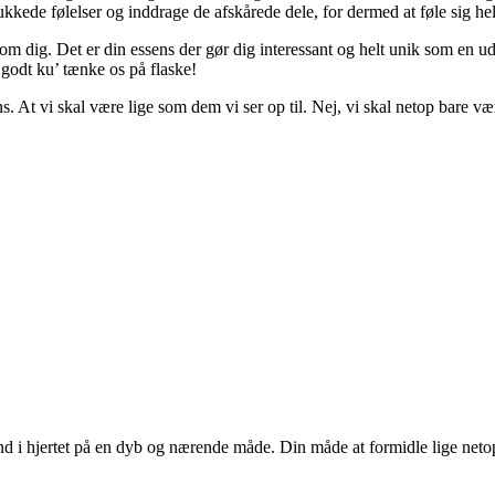
kkede følelser og inddrage de afskårede dele, for dermed at føle sig hel
om dig. Det er din essens der gør dig interessant og helt unik som en ud
 godt ku’ tænke os på flaske!
ns. At vi skal være lige som dem vi ser op til. Nej, vi skal netop bare vær
d i hjertet på en dyb og nærende måde. Din måde at formidle lige netop