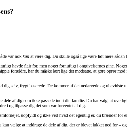
sens?
n måde var nok
kun
at være dig. Du skulle også lige være lidt mere sådan h
urligt havde flair for, men noget fornuftigt i omgivelsernes øjne. Nog
ippie forældre, har du måske lært lige det modsatte, at gøre oprør mod 
d dig selv, frygt baserede. De kommer af det nedarvede og ubevidste uri
de dele af dig som ikke passede ind i din familie. Du har valgt at overh
dre i og tilpasse dig det som var forventet af dig.
llemfornøjet, uopfyldt og ikke ved hvad det egentlig er, du brænder for ell
kan vælge at inddrage de dele af dig, der er blevet lukket ned for – også