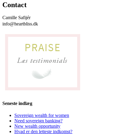
Contact
Camille Safijér
info@heartbliss.dk
Seneste indlæg
Sovereign wealth for women
Need sovereign banking?
New wealth opportunity
Hvad er den letteste indkomst?