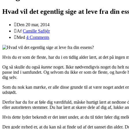
Hvad vil det egentlig sige at leve fra din es
Den 20 mar, 2014
Af
Camille Safijér
Med
4 Comments
Hvis du er som de fleste, har du i en tidlig alder lært, at det på inge
Og så skulle du også
kunne
noget. Ikke nødvendigvis noget du helt nat
passe ind i samfundet. Og selvom du ikke er som de fleste, og havde h
dig selv.
Som du nok kan mærke, er alle disse grunde til at være noget andet en
udstødt.
Derfor har du for at føle dig værdifuld, måske hurtigt lært at nedtone 
eller autoriteters stemmer. Du har lært at skære dele af dig af, lukke an
Hvis dette lyder bekendt er det intet under, at du til tider føler dig me
Den gode nyhed er, at du kan nå at finde ud af det uanset din alder. Du 