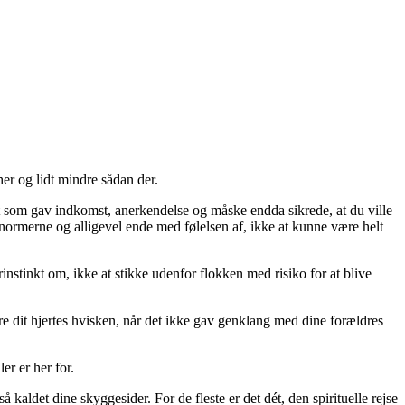
er og lidt mindre sådan der.
et som gav indkomst, anerkendelse og måske endda sikrede, at du ville
normerne og alligevel ende med følelsen af, ikke at kunne være helt
nstinkt om, ikke at stikke udenfor flokken med risiko for at blive
øre dit hjertes hvisken, når det ikke gav genklang med dine forældres
er er her for.
 kaldet dine skyggesider. For de fleste er det dét, den spirituelle rejse