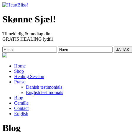
Skønne Sjæl!
Tilmeld dig & modtag din
GRATIS HEALING lydfil
Home
Shop
Healing Session
Praise
Danish testimonials
English testimonials
Blog
Camille
Contact
English
Blog