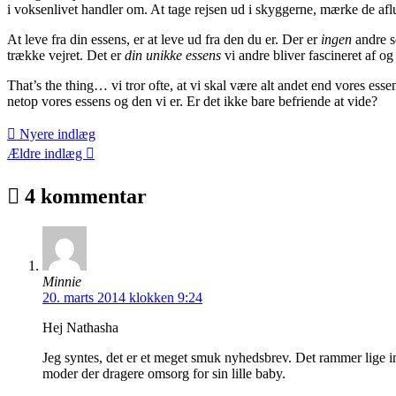
i voksenlivet handler om. At tage rejsen ud i skyggerne, mærke de aflu
At leve fra din essens, er at leve ud fra den du er. Der er
ingen
andre s
trække vejret. Det er
din unikke essens
vi andre bliver fascineret af og
That’s the thing… vi tror ofte, at vi skal være alt andet end vores esse
netop vores essens og den vi er. Er det ikke bare befriende at vide?
Nyere indlæg
Ældre indlæg
4 kommentar
Minnie
20. marts 2014 klokken 9:24
Hej Nathasha
Jeg syntes, det er et meget smuk nyhedsbrev. Det rammer lige in
moder der dragere omsorg for sin lille baby.