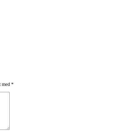
et med
*