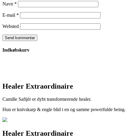
Navn
*
E-mail
*
Websted
Indkøbskurv
Healer Extraordinaire
Camille Safijér er dybt transformerende healer.
Hun er knivskarp & engle blid i en og samme powerfulde being.
Healer Extraordinaire