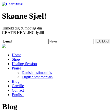
Skønne Sjæl!
Tilmeld dig & modtag din
GRATIS HEALING lydfil
Home
Shop
Healing Session
Praise
Danish testimonials
English testimonials
Blog
Camille
Contact
English
Blog