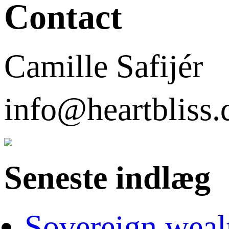
Contact
Camille Safijér
info@heartbli
Seneste indlæg
Sovereign weal