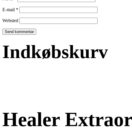
E-mail
*
Websted
Indkøbskurv
Healer Extraor