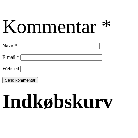
Kommentar
*
Navn
*
E-mail
*
Websted
Indkøbskurv