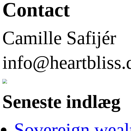
Contact
Camille Safijér
info@heartbli
Seneste indlæg
Sovereign weal