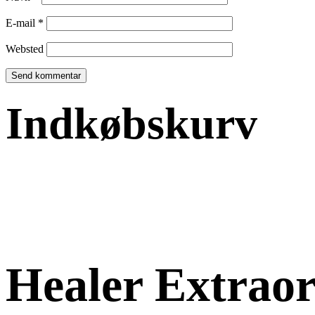
E-mail
*
Websted
Indkøbskurv
Healer Extraor