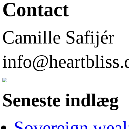
Contact
Camille Safijér
info@heartbli
Seneste indlæg
Sovereign weal