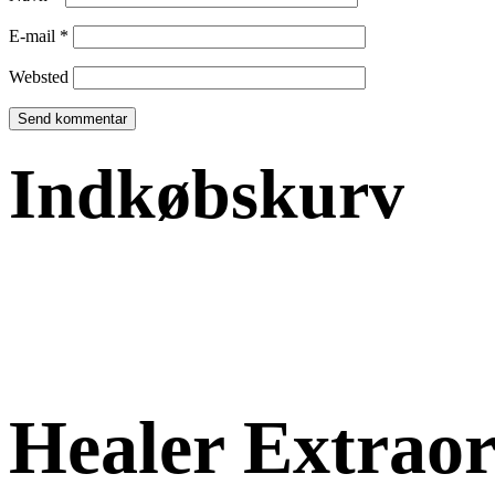
E-mail
*
Websted
Indkøbskurv
Healer Extraor