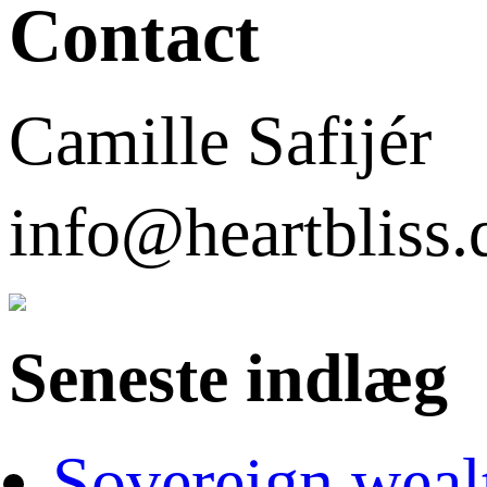
Contact
Camille Safijér
info@heartbli
Seneste indlæg
Sovereign weal