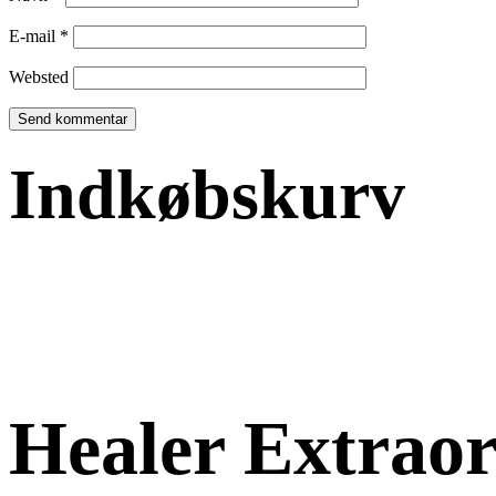
E-mail
*
Websted
Indkøbskurv
Healer Extraor