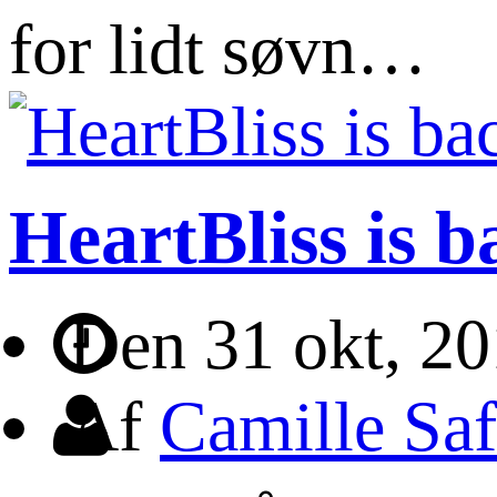
for lidt søvn…
HeartBliss is b
Den 31 okt, 2
Af
Camille Saf