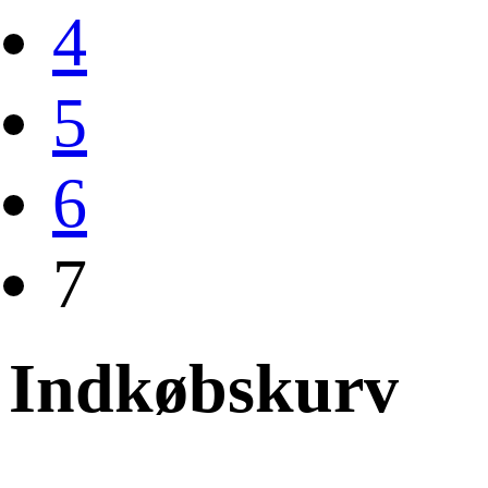
4
5
6
7
Indkøbskurv