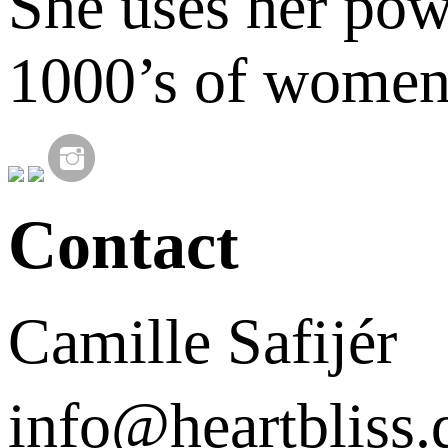
She uses her pow
1000’s of women
Contact
Camille Safijér
info@heartbli